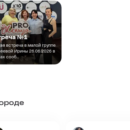
треча №1
ая встреча в малой группе
еевой Ирины 26.06.2026 в
ах сооб...
городе