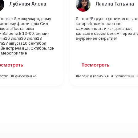
Лубяная Алена
Ланина Татьяна
отовка к 5 международному
Я - есть!В группе делимся опыт
фетному фестивалю Сил
который помог осознать
ществ.Постановка
самоценность и как двигаться
.Встречи:В 12-00, онлайн
дальше к своим целям через эт
ечи16 июля30 июля13
внутреннее открытие!
та27 августа10 сентября
н встреча в ДК Октябрь, где
т мероприятие
осмотреть
Посмотреть
ество
#Саморазвитие
#Баланс и гармония
#Путешествия