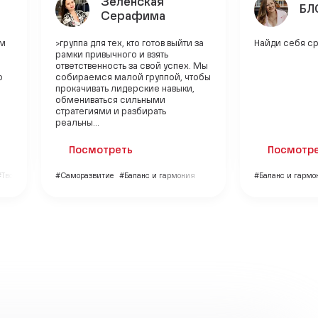
Зеленская
БЛ
Серафима
ом
>группа для тех, кто готов выйти за
Найди себя ср
рамки привычного и взять
ответственность за свой успех. Мы
о
собираемся малой группой, чтобы
прокачивать лидерские навыки,
обмениваться сильными
стратегиями и разбирать
реальны...
Посмотреть
Посмотр
#Творчество
#Саморазвитие
#Баланс и гармония
#Баланс и гармо