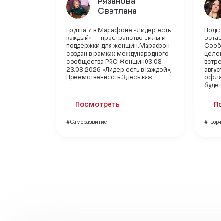
Рязанова
Светлана
Группа 7 в Марафоне «Лидер есть
Подг
каждый» — пространство силы и
эста
поддержки для женщин.Марафон
Сооб
создан в рамках международного
целей
сообщества PRO Женщин03.08 —
встр
23.08.2026 «Лидер есть в каждой»,
авгус
Преемственность.Здесь каж...
офлай
буде
Посмотреть
П
#Саморазвитие
#Творч