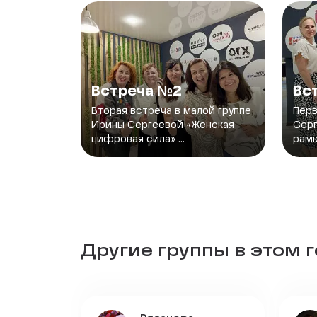
Встреча №2
Вс
Вторая встреча в малой группе
Перв
Ирины Сергеевой «Женская
Серг
цифровая сила» ...
рамк
Другие группы в этом 