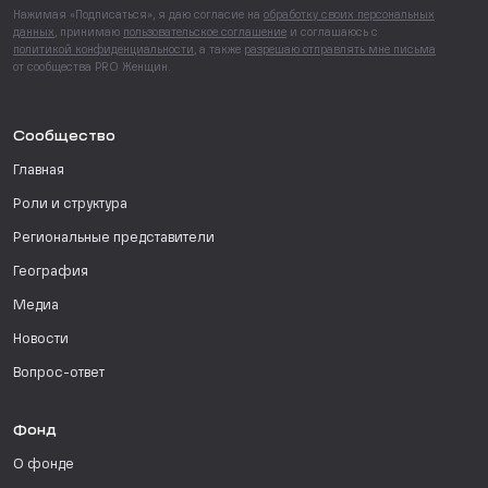
Нажимая «Подписаться», я даю согласие на
обработку своих персональных
данных
, принимаю
пользовательское соглашение
и соглашаюсь с
политикой конфиденциальности
, а также
разрешаю отправлять мне письма
от сообщества PRO Женщин.
Сообщество
Главная
Роли и структура
Региональные представители
География
Медиа
Новости
Вопрос-ответ
Фонд
О фонде