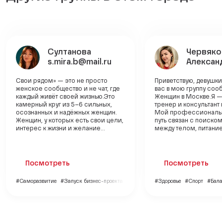
Султанова
Червяко
s.mira.b@mail.ru
Алексан
Свои рядом» — это не просто
Приветствую, девушк
женское сообщество и не чат, где
вас в мою группу со
каждый живёт своей жизнью.Это
Женщин в Москве.Я 
камерный круг из 5–6 сильных,
тренер и консультант 
осознанных и надёжных женщин.
Мой профессиональ
Женщин, у которых есть свои цели,
путь связан с поиско
интерес к жизни и желание...
между телом, питанием
Посмотреть
Посмотреть
#Саморазвитие
#Запуск бизнес-проекта
#Путешествия
#Здоровье
#Спорт
#Бала