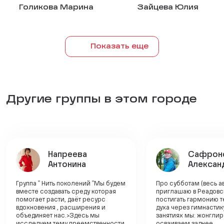
Голикова Марина
Зайцева Юлия
Показать еще
Другие группы в этом городе
Напреева
Сафрон
Антонина
Алексан
Группа " Нить поколений "Мы будем
Про субботам (весь ав
вместе создавать среду которая
приглашаю в Реадовс
помогает расти, даёт ресурс
постигать гармонию т
вдохновения , расширения и
духа через гимнастик
объединяет нас.>Здесь мы
занятиях мы: жонглир