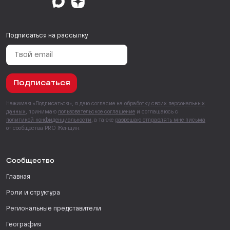
Подписаться на рассылку
Подписаться
Нажимая «Подписаться», я даю согласие на
обработку своих персональных
данных
, принимаю
пользовательское соглашение
и соглашаюсь с
политикой конфиденциальности
, а также
разрешаю отправлять мне письма
от сообщества PRO Женщин.
Сообщество
Главная
Роли и структура
Региональные представители
География