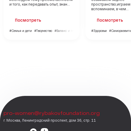
исследуем тему преемственности
осваиваем заднее
и того, как передавать опыт, знан...
пространство;играем 
вспоминаем, в чем...
Посмотреть
Посмотреть
#Семья и дети
#Творчество
#Баланс и гармония
#Здоровье
#Саморазвит
pro-women@rybakovfoundation.org
г. Москва, Ленинградский проспект, дом 36, стр. 11