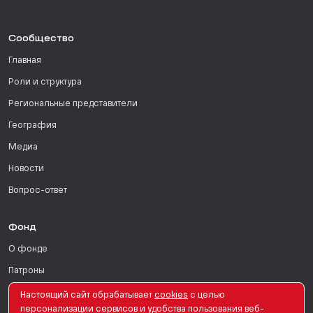
Сообщество
Главная
Роли и структура
Региональные представители
География
Медиа
Новости
Вопрос-ответ
Фонд
О фонде
Патроны
Поддержать
Настоящий сайт обрабатывает
сookies
с целью
персонализации сервисов и удобства пользования веб-