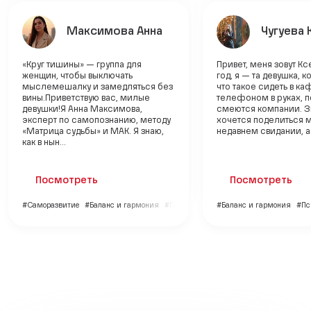
Максимова Анна
Чугуева 
«Круг тишины» — группа для
Привет, меня зовут Кс
женщин, чтобы выключать
год, я — та девушка, к
мыслемешалку и замедляться без
что такое сидеть в ка
вины.Приветствую вас, милые
телефоном в руках, п
девушки!Я Анна Максимова,
смеются компании. Зн
эксперт по самопознанию, методу
хочется поделиться 
«Матрица судьбы» и МАК. Я знаю,
недавнем свидании, а н
как в нын...
Посмотреть
Посмотреть
#Саморазвитие
#Баланс и гармония
#Психология
#Баланс и гармония
#Пс