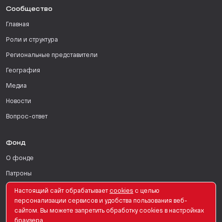
Сообщество
Главная
Роли и структура
Региональные представители
География
Медиа
Новости
Вопрос-ответ
Фонд
О фонде
Патроны
Поддержать
Настоящий сайт обрабатывает
сookies
с целью
персонализации сервисов и удобства пользования веб-
Для СМИ
сайтом. Вы можете запретить обработку сookies в настройках
браузера