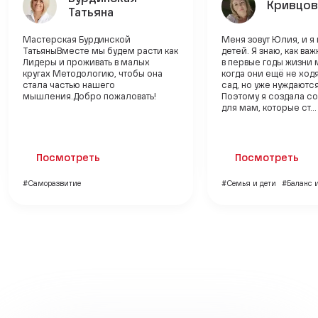
Кривцов
Татьяна
Мастерская Бурдинской
Меня зовут Юлия, и я
ТатьяныВместе мы будем расти как
детей. Я знаю, как ва
Лидеры и проживать в малых
в первые годы жизни
кругах Методологию, чтобы она
когда они ещё не ходя
стала частью нашего
сад, но уже нуждаютс
мышления.Добро пожаловать!
Поэтому я создала с
для мам, которые ст...
Посмотреть
Посмотреть
#Саморазвитие
#Семья и дети
#Баланс 