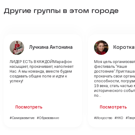
Другие группы в этом городе
Лучкина Антонина
Коротка
ЛИДЕР ЕСТЬ В КАЖДОЙМарафон
Моя цель организоват
насыщает, прокачивает, наполняет
фестиваль "Наше
Нас. А мы команда, вместе будем
достояние".Приглаш
создавать общее поле и идти к
прокачать свои орган
успеху!
способности, погрузи
19 века, стать часть
исторического событ
по...
Посмотреть
Посмотреть
#Саморазвитие
#Образование
#Искусство
#НКО
#Твор