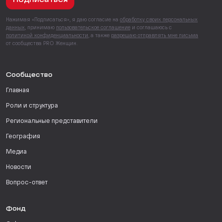
Подписаться
Нажимая «Подписаться», я даю согласие на
обработку своих персональных
данных
, принимаю
пользовательское соглашение
и соглашаюсь с
политикой конфиденциальности
, а также
разрешаю отправлять мне письма
от сообщества PRO Женщин.
Сообщество
Главная
Роли и структура
Региональные представители
География
Медиа
Новости
Вопрос-ответ
Фонд