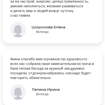
за ее настрой, энергию, целеустремленность,
умение наполняться, желание развиваться
и делать мир и людей вокруг чуточку
счастливее.
Шорохова Елена
Вологда
Янина спасибо вам огромное,так здорово,что
всех нас собрали,такая замечательная встреча в
бане,теплая беседа за кружкой чая,душевно
посидели, отдохнули,набрались сил,надо будет
повторить обязательно.
Лапина Ирина
Вологда