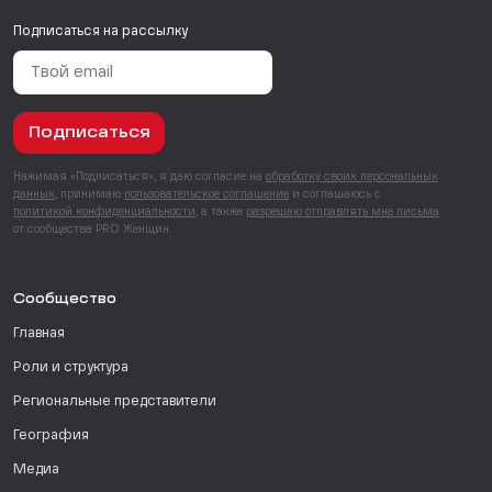
Подписаться на рассылку
Подписаться
Нажимая «Подписаться», я даю согласие на
обработку своих персональных
данных
, принимаю
пользовательское соглашение
и соглашаюсь с
политикой конфиденциальности
, а также
разрешаю отправлять мне письма
от сообщества PRO Женщин.
Сообщество
Главная
Роли и структура
Региональные представители
География
Медиа