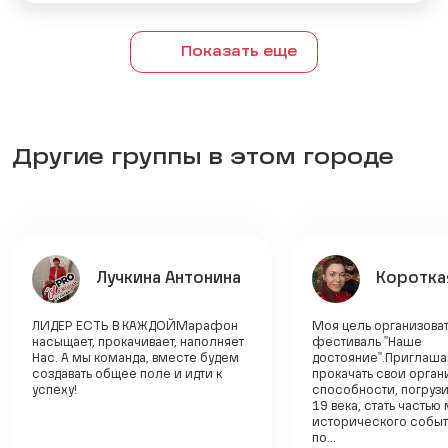
Показать еще
Другие группы в этом городе
Лучкина Антонина
Коротка
ЛИДЕР ЕСТЬ В КАЖДОЙМарафон
Моя цель организоват
насыщает, прокачивает, наполняет
фестиваль "Наше
Нас. А мы команда, вместе будем
достояние".Приглаш
создавать общее поле и идти к
прокачать свои орган
успеху!
способности, погрузи
19 века, стать часть
исторического событ
по...