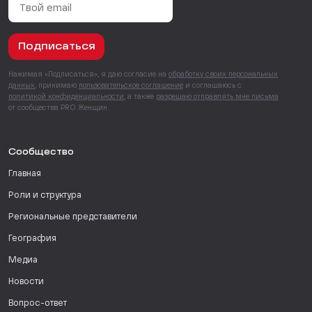
Подписаться
Нажимая «Подписаться», я даю согласие на
обработку своих персональных
данных
, принимаю
пользовательское соглашение
и соглашаюсь с
политикой конфиденциальности
, а также
разрешаю отправлять мне письма
от сообщества PRO Женщин.
Сообщество
Главная
Роли и структура
Региональные представители
География
Медиа
Новости
Вопрос-ответ