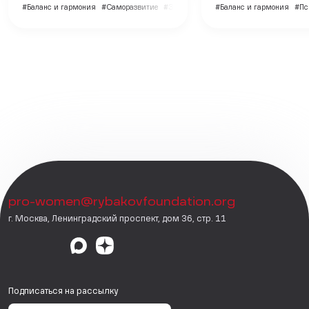
#Баланс и гармония
#Саморазвитие
#Здоровье
#Баланс и гармония
#Пс
pro-women@rybakovfoundation.org
г. Москва, Ленинградский проспект, дом 36, стр. 11
Подписаться на рассылку