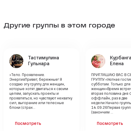
Другие группы в этом городе
Тастимулина
Курбанг
Гульнара
Елена
>Тело. Проявление.
ПРИГЛАШАЮ ВАС В 
ЭнергияПривет, бережные! Я
ГРУППУ:«Уютная гости
создаю эту группу для женщин,
субботам. Только для
которые хотят двигаться к своим
женщин»Время встреч
целям, запускать проекты и
вторая половина дня 
проявляться, но чувствуют нехватку
оффлайн, раз в две
сил, выгорание или телесные
недели.Начало групп
блоки (страх...
14.09.26Первая групп
(закончим ...
Посмотреть
Посмотреть