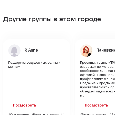
Другие группы в этом городе
R Anne
Паневки
Поддержка девушек к их целям и
Проектная группа «П
мечтам
здоровье» по методо
сообщества.Формат 
оффлайн Наша цель 
профилактика женско
Создание и продвиж
просветительской ср
объединяющей всех 
в...
Посмотреть
Посмотреть
#Саморазвитие
#Баланс и гармония
#Семья и дети
#Баланс и гармония
#Зд