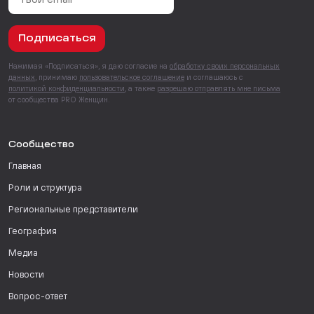
Подписаться
Нажимая «Подписаться», я даю согласие на
обработку своих персональных
данных
, принимаю
пользовательское соглашение
и соглашаюсь с
политикой конфиденциальности
, а также
разрешаю отправлять мне письма
от сообщества PRO Женщин.
Сообщество
Главная
Роли и структура
Региональные представители
География
Медиа
Новости
Вопрос-ответ