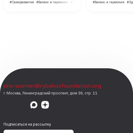
#Саморазвитие
#Баланс и гармония
#Семья и дети
#Баланс и гармония
#Зд
pro-women@rybakovfoundation.org
г. Москва, Ленинградский проспект, дом 36, стр. 11
Подписаться на рассылку