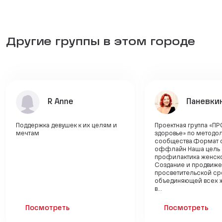
Другие группы в этом городе
R Anne
Паневки
Поддержка девушек к их целям и
Проектная группа «П
мечтам
здоровье» по методо
сообщества.Формат 
оффлайн Наша цель 
профилактика женско
Создание и продвиж
просветительской ср
объединяющей всех 
в...
Посмотреть
Посмотреть