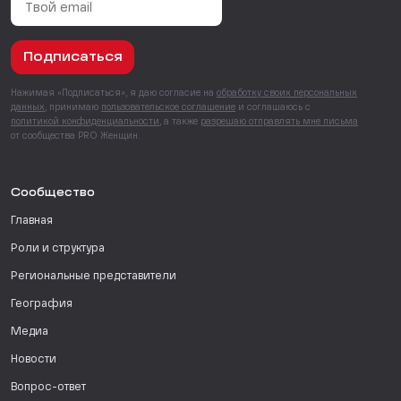
Подписаться
Нажимая «Подписаться», я даю согласие на
обработку своих персональных
данных
, принимаю
пользовательское соглашение
и соглашаюсь с
политикой конфиденциальности
, а также
разрешаю отправлять мне письма
от сообщества PRO Женщин.
Сообщество
Главная
Роли и структура
Региональные представители
География
Медиа
Новости
Вопрос-ответ