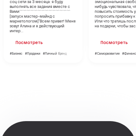
соц сети за 3 месяца: я буду
эмоциональная свобо
выполнять все задания вместе с
нибудь чувствовала, 
Вами﹌︎﹌︎﹌︎﹌︎﹌︎﹌︎﹌︎﹌︎﹌︎︎﹌︎﹌︎﹌︎﹌︎﹌︎
повысить стоимость у
[запуск мастер-майнд с
попросить прибавку к
маркетологом]"Всем привет! Меня
Или что тратишь пос
зовут Алина и я действующий
на подарки, чтобы засл
интер...
Посмотреть
Посмотреть
#Бизнес
#Продажи
#Личный бренд
#Саморазвитие
#Финан