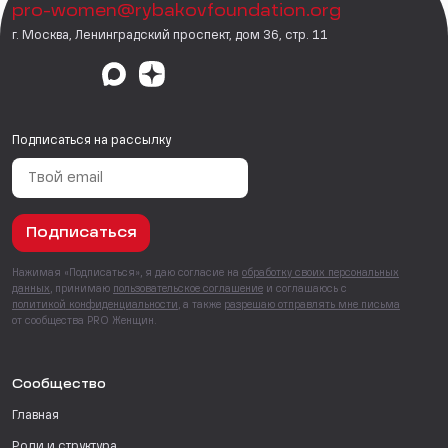
pro-women@rybakovfoundation.org
г. Москва, Ленинградский проспект, дом 36, стр. 11
Подписаться на рассылку
Подписаться
Нажимая «Подписаться», я даю согласие на
обработку своих персональных
данных
, принимаю
пользовательское соглашение
и соглашаюсь с
политикой конфиденциальности
, а также
разрешаю отправлять мне письма
от сообщества PRO Женщин.
Сообщество
Главная
Роли и структура