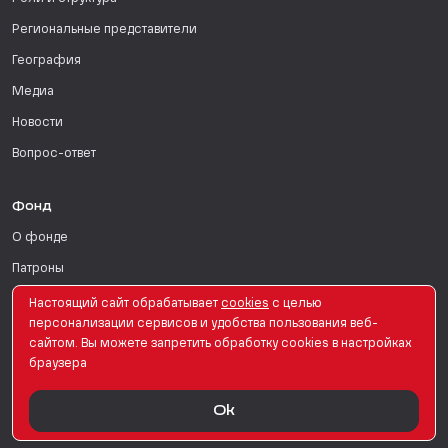
Региональные представители
География
Медиа
Новости
Вопрос-ответ
Фонд
О фонде
Патроны
Поддержать
Настоящий сайт обрабатывает
сookies
с целью
персонализации сервисов и удобства пользования веб-
Для СМИ
сайтом. Вы можете запретить обработку сookies в настройках
браузера
English Version
Ok
© PRO Женщин. Все права защищены. 2026