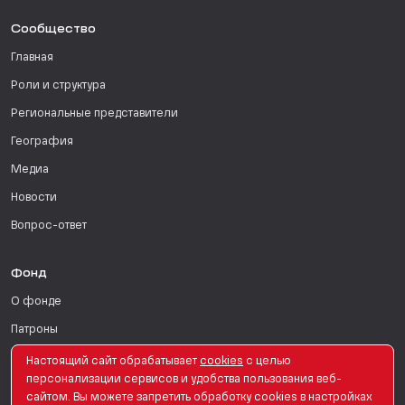
Сообщество
Главная
Роли и структура
Региональные представители
География
Медиа
Новости
Вопрос-ответ
Фонд
О фонде
Патроны
Поддержать
Настоящий сайт обрабатывает
сookies
с целью
персонализации сервисов и удобства пользования веб-
Для СМИ
сайтом. Вы можете запретить обработку сookies в настройках