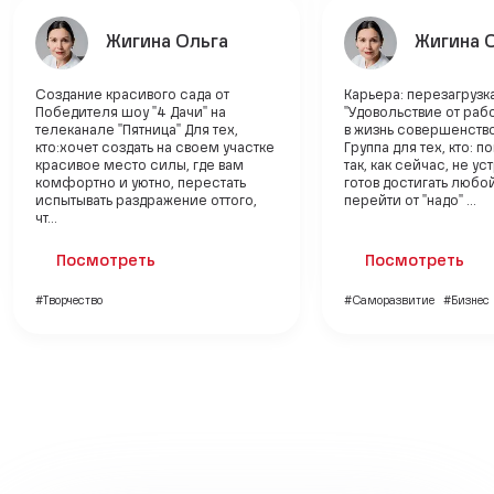
Жигина Ольга
Жигина 
Создание красивого сада от
Карьера: перезагрузка
Победителя шоу "4 Дачи" на
"Удовольствие от раб
телеканале "Пятница" Для тех,
в жизнь совершенств
кто:хочет создать на своем участке
Группа для тех, кто: п
красивое место силы, где вам
так, как сейчас, не ус
комфортно и уютно, перестать
готов достигать любо
испытывать раздражение оттого,
перейти от "надо" ...
чт...
Посмотреть
Посмотреть
#Творчество
#Саморазвитие
#Бизнес