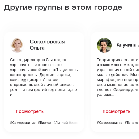
Другие группы в этом городе
Соколовская
Анучина
Ольга
Совет директоров Для тех, кто
Территория легкости.
управляет — и хочет так же
я знакомлю с методи
управлять своей жизньюТы умеешь
управления своей жи
вести проекты. Держишь сроки,
малые действия. Мы 
команду, цифры. А потом
марафон, мы переп
открываешь свой личный список
свое мышление со «
дел — и там третий год лежит одно
«легко». Формируем 
и т...
усложн...
Посмотреть
Посмотреть
#Саморазвитие
#Бизнес
#Личный бренд
#Саморазвитие
#Баланс