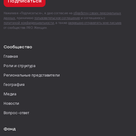
Подписаться
Нажимая «Подписаться», я даю согласие на
обработку своих персональных
данных
, принимаю
пользовательское соглашение
и соглашаюсь с
политикой конфиденциальности
, а также
разрешаю отправлять мне письма
от сообщества PRO Женщин.
Сообщество
Главная
Роли и структура
Региональные представители
География
Медиа
Новости
Вопрос-ответ
Фонд