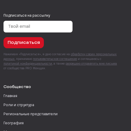
Подписаться на рассылку
Подписаться
Нажимая «Подписаться», я даю согласие на
обработку своих персональных
данных
, принимаю
пользовательское соглашение
и соглашаюсь с
политикой конфиденциальности
, а также
разрешаю отправлять мне письма
от сообщества PRO Женщин.
Сообщество
Главная
Роли и структура
Региональные представители
География