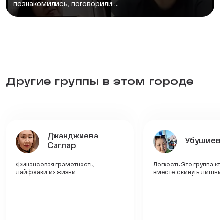
познакомились, поговорили ...
Другие группы в этом городе
Джанджиева
Убушиев
Саглар
Финансовая грамотность,
Легкость.Это группа к
лайфхаки из жизни.
вместе скинуть лишни