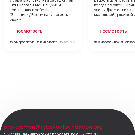
я сама многовнучная бабушка, так
радость или грусть, я
шутя назвали меня внучки.Я
всегда сможешь найт
приглашаю к себе на
здесь. Даже если зах
"Завалинку"Выслушать, согреть
маленькой девочкой и 
своим...
Посмотреть
Посмотреть
#Саморазвитие
#Психология
#Семья и дети
#Саморазвитие
#Психол
pro-women@rybakovfoundation.org
г. Москва, Ленинградский проспект, дом 36, стр. 11