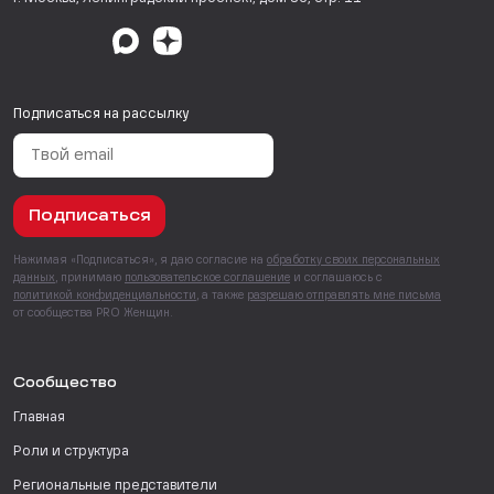
Подписаться на рассылку
Подписаться
Нажимая «Подписаться», я даю согласие на
обработку своих персональных
данных
, принимаю
пользовательское соглашение
и соглашаюсь с
политикой конфиденциальности
, а также
разрешаю отправлять мне письма
от сообщества PRO Женщин.
Сообщество
Главная
Роли и структура
Региональные представители