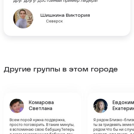
друг другу! Достойный пример Лидера!
Шишкина Виктория
Северск
Другие группы в этом городе
Комарова
Евдоки
Светлана
Екатери
Всем порой нужна поддержка,
Я рядом.Близко-близ
просто поговорить. В такие минуты,
ты за тридевять земель
я вспоминаю свою бабушку.Теперь
рядом.Что бы ни случ