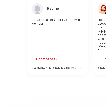
R Anne
Поддержка девушек к их целям и
Прое
мечтам
здор
сооб
оффл
проф
Созд
прос
объе
в...
Посмотреть
П
#Саморазвитие
#Баланс и гармония
#Семья и дети
#Бала