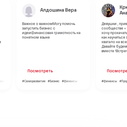
Кр
Алдошина Вера
Ан
Важное о важномМогу помочь
Девушки , прив
запустить бизнес с
сообществе « 
идеиФинансовая грамотность на
хочу прокачат
понятном языке
как научиться 
в
хватало на все
Давайте будем
вместе !Встреч
Посмотреть
Посмотр
аморазвитие
#Саморазвитие
#Бизнес
#Финансы
#Финансы
#Про