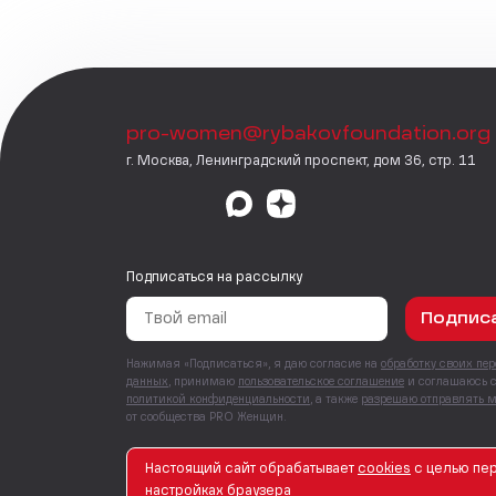
pro-women@rybakovfoundation.org
г. Москва, Ленинградский проспект, дом 36, стр. 11
Подписаться на рассылку
Подпис
Нажимая «Подписаться», я даю согласие на
обработку своих пе
данных
, принимаю
пользовательское соглашение
и соглашаюсь 
политикой конфиденциальности
, а также
разрешаю отправлять 
от сообщества PRO Женщин.
Настоящий сайт обрабатывает
сookies
с целью пер
© PRO Женщин. Все права защищены. 2026
настройках браузера