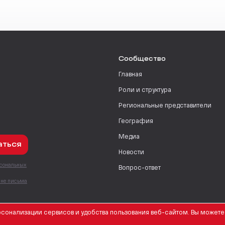
Сообщество
Главная
Роли и структура
Региональные представители
География
Медиа
аться
Новости
рсональных
Вопрос-ответ
с
мне письма
сонализации сервисов и удобства пользования веб-сайтом. Вы можете 
English Version