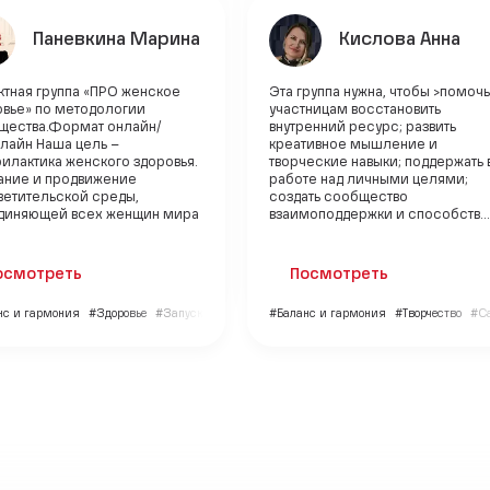
Паневкина Марина
Кислова Анна
ктная группа «ПРО женское
Эта группа нужна, чтобы >помочь
овье» по методологии
участницам восстановить
щества.Формат онлайн/
внутренний ресурс; развить
айн Наша цель –
креативное мышление и
илактика женского здоровья.
творческие навыки; поддержать 
ание и продвижение
работе над личными целями;
ветительской среды,
создать сообщество
диняющей всех женщин мира
взаимоподдержки и способств...
осмотреть
Посмотреть
нс и гармония
#Здоровье
#Запуск бизнес-проекта
#Баланс и гармония
#Творчество
#С