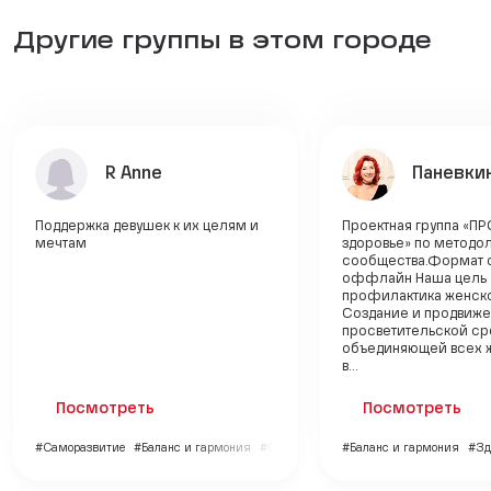
Другие группы в этом городе
R Anne
Паневки
Поддержка девушек к их целям и
Проектная группа «П
мечтам
здоровье» по методо
сообщества.Формат 
оффлайн Наша цель 
профилактика женско
Создание и продвиж
просветительской ср
объединяющей всех 
в...
Посмотреть
Посмотреть
#Саморазвитие
#Баланс и гармония
#Семья и дети
#Баланс и гармония
#Зд