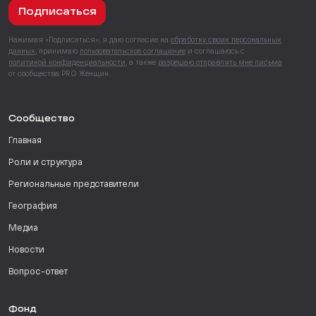
Подписаться
Нажимая «Подписаться», я даю согласие на
обработку своих персональных
данных
, принимаю
пользовательское соглашение
и соглашаюсь с
политикой конфиденциальности
, а также
разрешаю отправлять мне письма
от сообщества PRO Женщин.
Сообщество
Главная
Роли и структура
Региональные представители
География
Медиа
Новости
Вопрос-ответ
Фонд