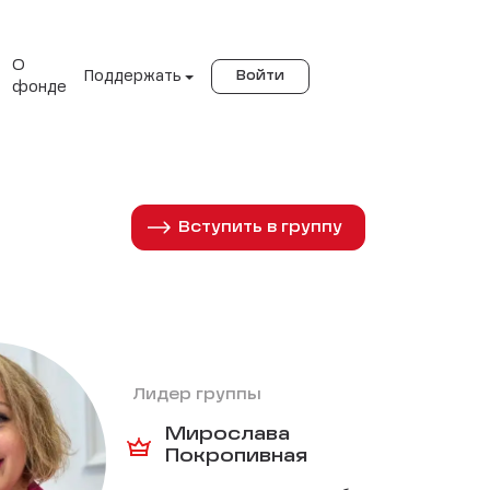
О
Поддержать
Войти
фонде
Вступить в группу
Лидер группы
Мирослава
Покропивная