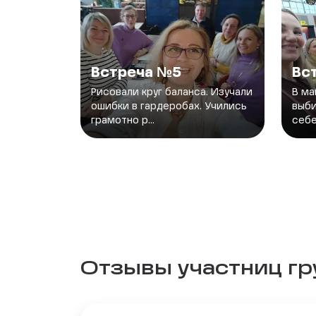
Встреча №5
Вс
Рисовали круг баланса. Изучали
В ма
ошибки в гардеробах. Учились
выби
грамотно р...
себе
Отзывы участниц г