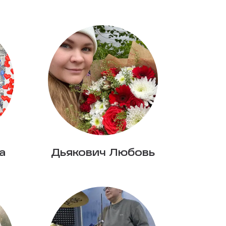
а
Дьякович Любовь