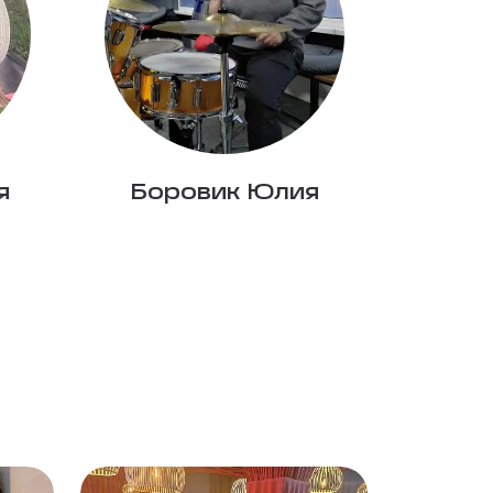
я
Боровик Юлия