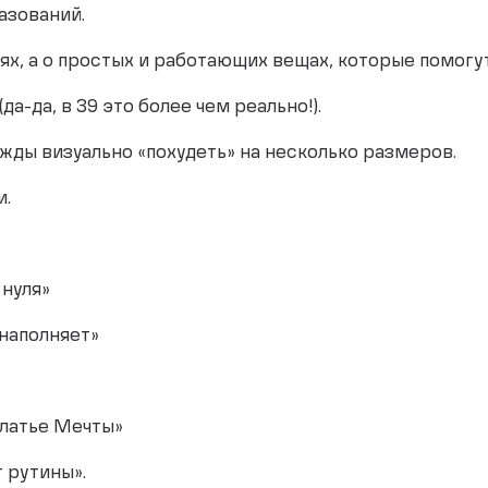
азований.
х, а о простых и работающих вещах, которые помогут
да-да, в 39 это более чем реально!).
жды визуально «похудеть» на несколько размеров.
и.
 нуля»
 наполняет»
Платье Мечты»
т рутины».