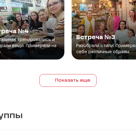
треча №4
Встреча №3
газинах тренировались и
рали вещи. Примеряли на
Разобрали стили. Примеря
.
себе различные образы.
Показать еще
руппы