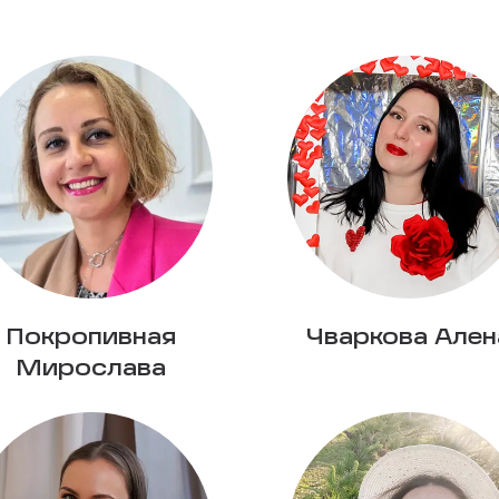
Покропивная
Чваркова Ален
Мирослава