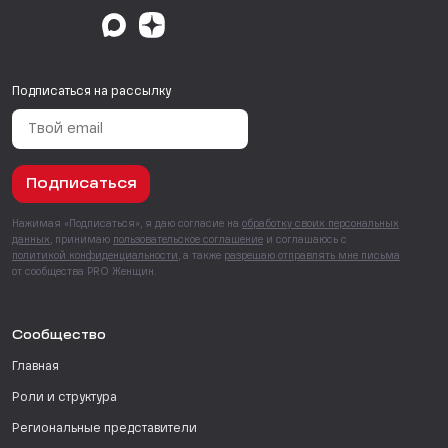
Подписаться на рассылку
Подписаться
Нажимая «Подписаться», я даю согласие на
обработку своих персональных
данных
, принимаю
пользовательское соглашение
и соглашаюсь с
политикой конфиденциальности
, а также
разрешаю отправлять мне письма
от сообщества PRO Женщин.
Сообщество
Главная
Роли и структура
Региональные представители