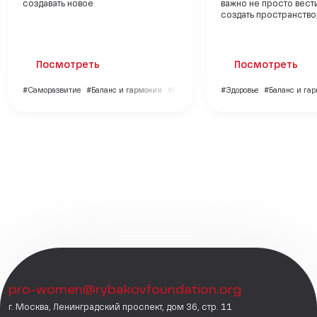
создавать новое
важно не просто вести
создать пространство, 
Посмотреть
Посмотреть
#Саморазвитие
#Баланс и гармония
#Личный бренд
#Здоровье
#Баланс и га
pro-women@rybakovfoundation.org
г. Москва, Ленинградский проспект, дом 36, стр. 11