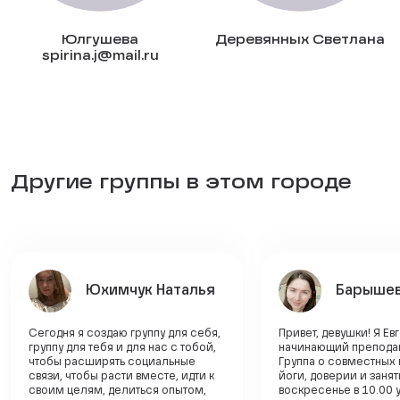
Юлгушева
Деревянных Светлана
spirina.j@mail.ru
Другие группы в этом городе
Юхимчук Наталья
Барышев
Сегодня я создаю группу для себя,
Привет, девушки! Я Ев
группу для тебя и для нас с тобой,
начинающий преподав
чтобы расширять социальные
Группа о совместных 
связи, чтобы расти вместе, идти к
йоги, доверии и заня
своим целям, делиться опытом,
воскресенье в 10.00 