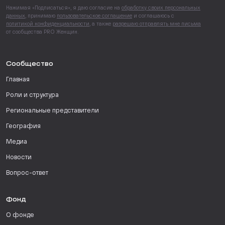
Нажимая «Подписаться», я даю согласие на
обработку своих персональных
данных
, принимаю
пользовательское соглашение
и соглашаюсь с
политикой конфиденциальности
, а также
разрешаю отправлять мне письма
от сообщества PRO Женщин.
Сообщество
Главная
Роли и структура
Региональные представители
География
Медиа
Новости
Вопрос-ответ
Фонд
О фонде