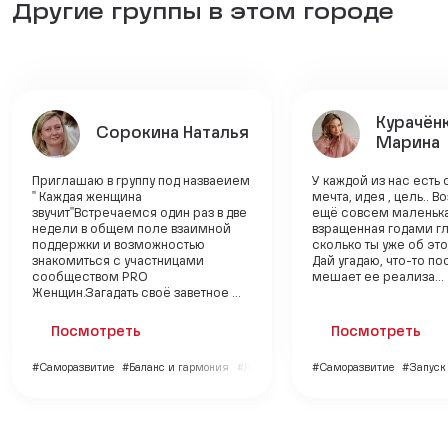
Другие группы в этом городе
Курачён
Сорокина Наталья
Марина
Приглашаю в группу под назваеием
У каждой из нас есть
" Каждая женщина
мечта, идея , цель.. 
звучит"Встречаемся один раз в две
ещё совсем маленька
недели в общем поле взаимной
взращенная годами г
поддержки и возможностью
сколько ты уже об эт
знакомиться с участницами
Дай угадаю, что-то по
сообществом PRO
мешает ее реализа...
Женщин.Загадать своё заветное ...
Посмотреть
Посмотреть
#Саморазвитие
#Баланс и гармония
#Личный бренд
#Саморазвитие
#Запуск 