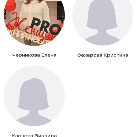
Черникова Елена
Захарова Кристина
Клокова Зинаида