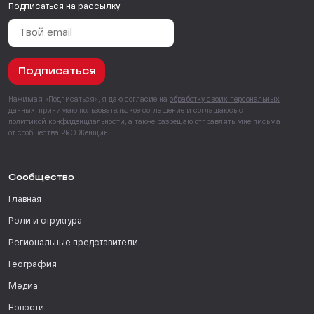
Подписаться на рассылку
Подписаться
Нажимая «Подписаться», я даю согласие на
обработку своих персональных
данных
, принимаю
пользовательское соглашение
и соглашаюсь с
политикой конфиденциальности
, а также
разрешаю отправлять мне письма
от сообщества PRO Женщин.
Сообщество
Главная
Роли и структура
Региональные представители
География
Медиа
Новости