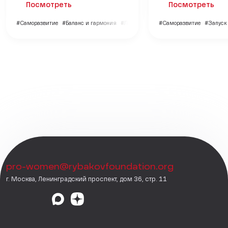
Посмотреть
Посмотреть
#Саморазвитие
#Баланс и гармония
#Личный бренд
#Саморазвитие
#Запуск 
pro-women@rybakovfoundation.org
г. Москва, Ленинградский проспект, дом 36, стр. 11