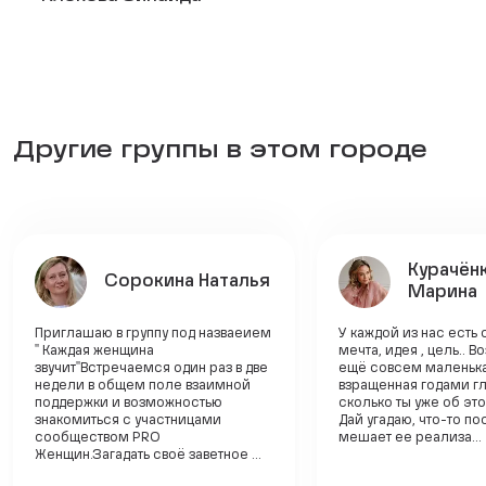
Другие группы в этом городе
Курачён
Сорокина Наталья
Марина
Приглашаю в группу под назваеием
У каждой из нас есть
" Каждая женщина
мечта, идея , цель.. 
звучит"Встречаемся один раз в две
ещё совсем маленька
недели в общем поле взаимной
взращенная годами г
поддержки и возможностью
сколько ты уже об эт
знакомиться с участницами
Дай угадаю, что-то по
сообществом PRO
мешает ее реализа...
Женщин.Загадать своё заветное ...