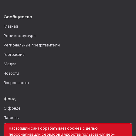
Сообщество
Главная
Роли и структура
Региональные представители
География
Медиа
Новости
Вопрос-ответ
Фонд
О фонде
Патроны
Поддержать
Настоящий сайт обрабатывает
сookies
с целью
персонализации сервисов и удобства пользования веб-