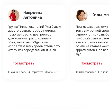
Напреева
Кольцов
Антонина
Группа " Нить поколений "Мы будем
Приглашаю тех, кому 
вместе создавать среду которая
тема внутренней зрел
помогает расти, даёт ресурс
стремится придать б
вдохновения , расширения и
глубокий смысл своей
объединяет нас.>Здесь мы
заметил, что в вашем
исследуем тему преемственности
опыте не хватает каки
и того, как передавать опыт, знан...
фрагментов. Обо все
буд...
Посмотреть
Посмотреть
#Семья и дети
#Творчество
#Баланс и гармония
#Саморазвитие
#Баланс