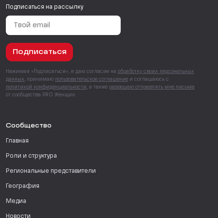
Подписаться на рассылку
Подписаться
Нажимая «Подписаться», я даю согласие на
обработку своих персональных
данных
, принимаю
пользовательское соглашение
и соглашаюсь с
политикой конфиденциальности
, а также
разрешаю отправлять мне письма
от сообщества PRO Женщин.
Сообщество
Главная
Роли и структура
Региональные представители
География
Медиа
Новости