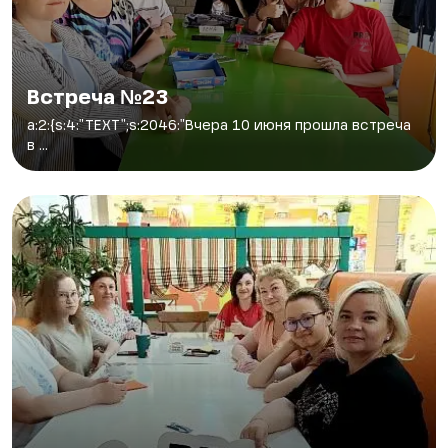
Встреча №23
a:2:{s:4:"TEXT";s:2046:"Вчера 10 июня прошла встреча
в ...