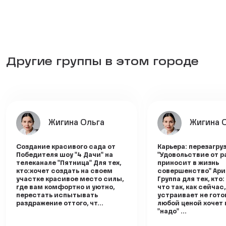
Другие группы в этом городе
Жигина Ольга
Жигина 
Создание красивого сада от
Карьера: перезагруз
Победителя шоу "4 Дачи" на
"Удовольствие от 
телеканале "Пятница" Для тех,
приносит в жизнь
кто:хочет создать на своем
совершенство" Ари
участке красивое место силы,
Группа для тех, кто
где вам комфортно и уютно,
что так, как сейчас,
перестать испытывать
устраивает не гото
раздражение оттого, чт...
любой ценой хочет 
"надо" ...