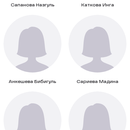
Сапанова Назгуль
Каткова Инга
Анкешева Бибигуль
Сариева Мадина