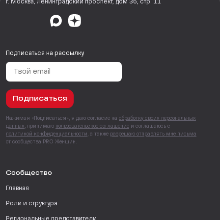
г. Москва, Ленинградский проспект, дом 36, стр. 11
Подписаться на рассылку
Подписаться
Нажимая «Подписаться», я даю согласие на
обработку своих персональных
данных
, принимаю
пользовательское соглашение
и соглашаюсь с
политикой конфиденциальности
, а также
разрешаю отправлять мне письма
от сообщества PRO Женщин.
Сообщество
Главная
Роли и структура
Региональные представители