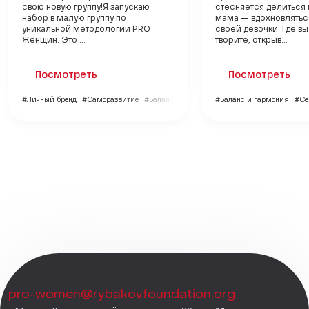
свою новую группу!Я запускаю
стесняется делиться 
набор в малую группу по
мама — вдохновлятьс
уникальной методологии PRO
своей девочки. Где в
Женщин. Это ...
творите, открыв...
Посмотреть
Посмотреть
#Личный бренд
#Саморазвитие
#Баланс и гармония
#Баланс и гармония
#Се
pro-women@rybakovfoundation.org