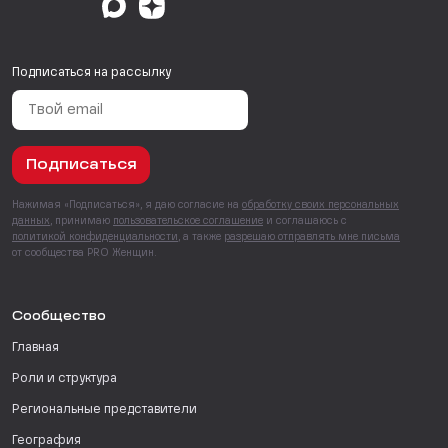
Подписаться на рассылку
Подписаться
Нажимая «Подписаться», я даю согласие на
обработку своих персональных
данных
, принимаю
пользовательское соглашение
и соглашаюсь с
политикой конфиденциальности
, а также
разрешаю отправлять мне письма
от сообщества PRO Женщин.
Сообщество
Главная
Роли и структура
Региональные представители
География