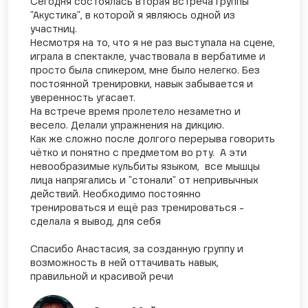
Сегодня состоялась вторая встреча группы
"Акустика", в которой я являюсь одной из
участниц.
Несмотря на то, что я не раз выступала на сцене,
играла в спектакле, участвовала в вербатиме и
просто была спикером, мне было нелегко. Без
постоянной тренировки, навык забывается и
уверенность угасает.
На встрече время пролетело незаметно и
весело. Делали упражнения на дикцию.
Как же сложно после долгого перерыва говорить
чётко и понятно с предметом во рту. А эти
невообразимые кульбиты языком, все мышцы
лица напрягались и "стонали" от непривычных
действий. Необходимо постоянно
тренироваться и ещё раз тренироваться -
сделала я вывод, для себя
Спасибо Анастасия, за созданную группу и
возможность в ней оттачивать навык,
правильной и красивой речи