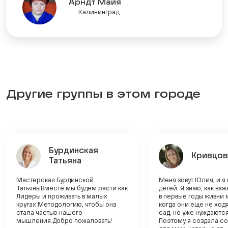
Арндт Майя
Калининград
Другие группы в этом городе
Бурдинская
Кривцов
Татьяна
Мастерская Бурдинской
Меня зовут Юлия, и я
ТатьяныВместе мы будем расти как
детей. Я знаю, как ва
Лидеры и проживать в малых
в первые годы жизни
кругах Методологию, чтобы она
когда они ещё не ходя
стала частью нашего
сад, но уже нуждаютс
мышления.Добро пожаловать!
Поэтому я создала с