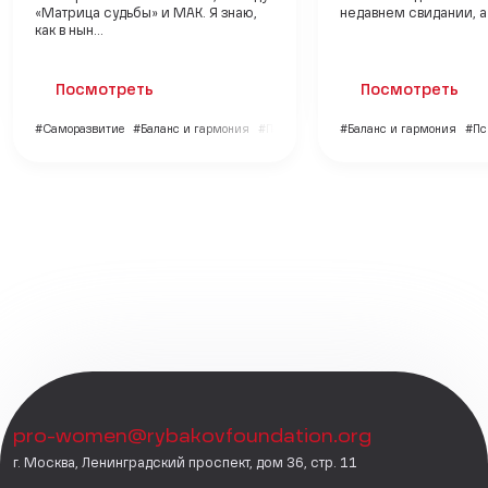
«Матрица судьбы» и МАК. Я знаю,
недавнем свидании, а н
как в нын...
Посмотреть
Посмотреть
#Саморазвитие
#Баланс и гармония
#Психология
#Баланс и гармония
#Пс
pro-women@rybakovfoundation.org
г. Москва, Ленинградский проспект, дом 36, стр. 11