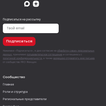
Подписаться на рассылку
Подписаться
Нажимая «Подписаться», я даю согласие на
обработку своих персональных
данных
, принимаю
пользовательское соглашение
и соглашаюсь с
политикой конфиденциальности
, а также
разрешаю отправлять мне письма
от сообщества PRO Женщин.
Сообщество
Главная
Роли и структура
Региональные представители