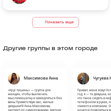
Показать еще
Другие группы в этом городе
Максимова Анна
Чугуева 
«Круг тишины» — группа для
Привет, меня зовут Кс
женщин, чтобы выключать
год, я — та девушка, к
мыслемешалку и замедляться без
что такое сидеть в ка
вины.Приветствую вас, милые
телефоном в руках, п
девушки!Я Анна Максимова,
смеются компании. Зн
эксперт по самопознанию, методу
хочется поделиться 