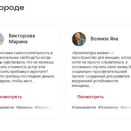
городе
Викторова
Вознюк Яна
Марина
нсовая самостоятельность и
«Архитектура жизни» —
иональная свободаТы когда-
пространство для женщин, кото
ь чувствовала, что не можешь
хотят не просто справляться, а
ить стоимость услуг или
осознанно строить свою жизнь.
сить прибавку к зарплате?
социально-просветительский
что тратишь последние деньги
проект, созданный для развития
дарки, чтобы засл...
внутренней устойчивости
женщины, ...
осмотреть
Посмотреть
развитие
#Финансы
#Психология
#Саморазвитие
#Психология
#Балан