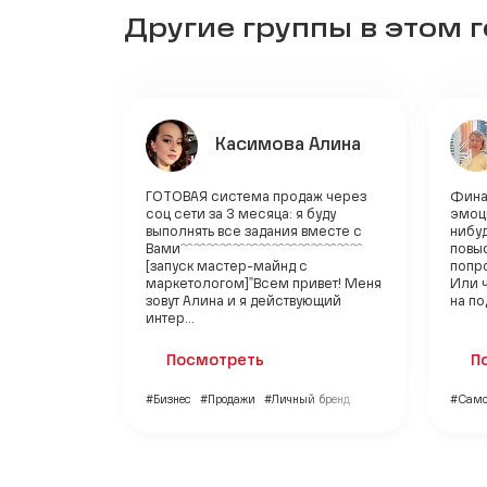
Другие группы в этом 
Касимова Алина
ГОТОВАЯ система продаж через
Фина
соц сети за 3 месяца: я буду
эмоц
выполнять все задания вместе с
нибуд
Вами﹌︎﹌︎﹌︎﹌︎﹌︎﹌︎﹌︎﹌︎﹌︎︎﹌︎﹌︎﹌︎﹌︎﹌︎
повыс
[запуск мастер-майнд с
попро
маркетологом]"Всем привет! Меня
Или 
зовут Алина и я действующий
на по
интер...
Посмотреть
П
#Бизнес
#Продажи
#Личный бренд
#Само