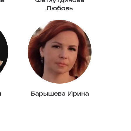
ль
Фатхутдинова
Любовь
я
Барышева Ирина