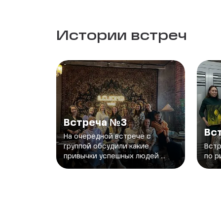
Истории встреч
Встреча №3
Вс
На очередной встрече с
группой обсудили какие
Встр
привычки успешных людей ...
по р