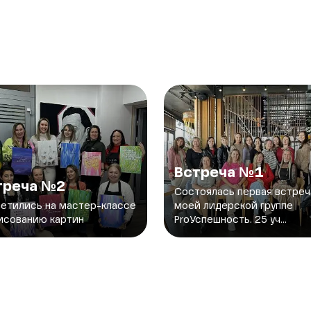
Встреча №1
треча №2
Состоялась первая встреч
етились на мастер-классе
моей лидерской группе
исованию картин
ProУспешность. 25 уч...