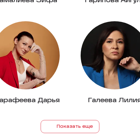
амалиева Зифа
Гарипова Айгу
арафеева Дарья
Галеева Лили
Показать еще