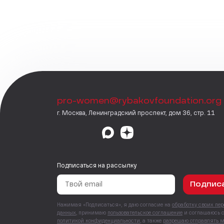
pro-women@rybakovfoundation.org
г. Москва, Ленинградский проспект, дом 36, стр. 11
Подписаться на рассылку
Подпис
Нажимая «Подписаться», я даю согласие на
обработку своих пе
данных
, принимаю
пользовательское соглашение
и соглашаюсь 
политикой конфиденциальности
, а также
разрешаю отправлять 