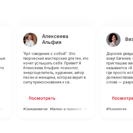
Алексеева
Вя
Альфия
"Арт-свидание с собой". Это
Дорогие деву
рые
творческая мастерская для тех, кто
зовут Евгения,
хочет услышать себя. Привет! Я
приглашаю вас
Это
Алексеева Альфия: психолог,
называется «Я 
энергоцелитель, художник, автор
где просто ест
песен и женщина, которая верит в
долженствова
силу прикосновения к св...
слове — разре
Посмотреть
Посмотр
с и гармония
#Саморазвитие
#Баланс и гармония
#Психология
#Психология