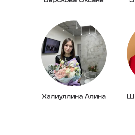
Барскова Оксана
З
Халиуллина Алина
Ш