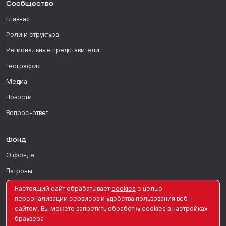
Сообщество
Главная
Роли и структура
Региональные представители
География
Медиа
Новости
Вопрос-ответ
Фонд
О фонде
Патроны
Поддержать
Настоящий сайт обрабатывает
сookies
с целью
персонализации сервисов и удобства пользования веб-
Для СМИ
сайтом. Вы можете запретить обработку сookies в настройках
браузера