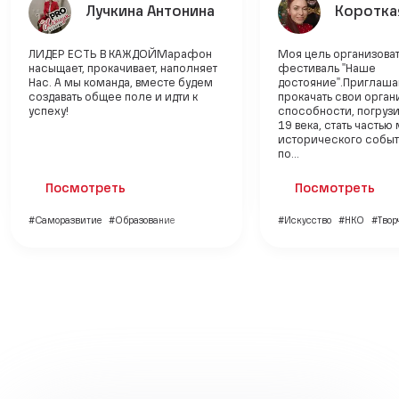
Лучкина Антонина
Коротка
ЛИДЕР ЕСТЬ В КАЖДОЙМарафон
Моя цель организоват
насыщает, прокачивает, наполняет
фестиваль "Наше
Нас. А мы команда, вместе будем
достояние".Приглаш
создавать общее поле и идти к
прокачать свои орган
успеху!
способности, погрузи
19 века, стать часть
исторического событ
по...
Посмотреть
Посмотреть
#Саморазвитие
#Образование
#Искусство
#НКО
#Твор