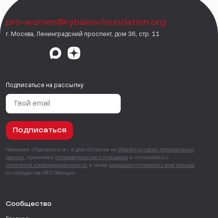
pro-women@rybakovfoundation.org
г. Москва, Ленинградский проспект, дом 36, стр. 11
Подписаться на рассылку
Подписаться
Нажимая «Подписаться», я даю согласие на
обработку своих персональных
данных
, принимаю
пользовательское соглашение
и соглашаюсь с
политикой конфиденциальности
, а также
разрешаю отправлять мне письма
от сообщества PRO Женщин.
Сообщество