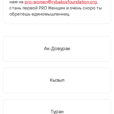
нам на
pro-women@rybakovfoundation.org
,
стань первой PRO Женщин и очень скоро ты
обретёшь единомышленниц.
Ак-Довурак
Кызыл
Туран