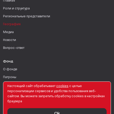
Главная
Роли и структура
Региональные представители
География
Медиа
Новости
Вопрос-ответ
Фонд
О фонде
Патроны
Поддержать
Настоящий сайт обрабатывает
сookies
с целью
персонализации сервисов и удобства пользования веб-
Для СМИ
сайтом. Вы можете запретить обработку сookies в настройках
браузера
English Version
Ok