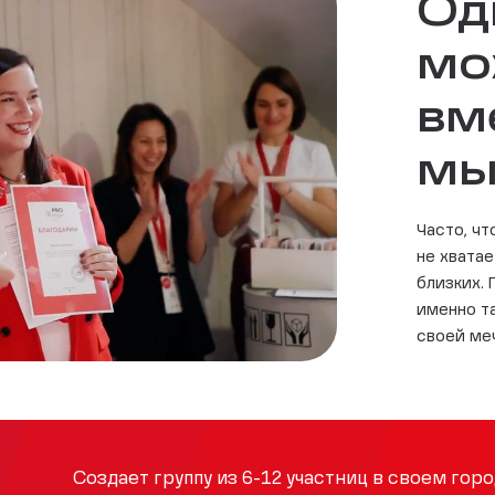
Од
мо
вм
мы
Часто, ч
не хвата
близких.
именно т
своей ме
Создает группу из 6-12 участниц в своем горо