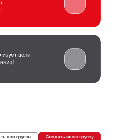
.
!
лизует цели,
нниц!
ть все группы
Создать свою группу