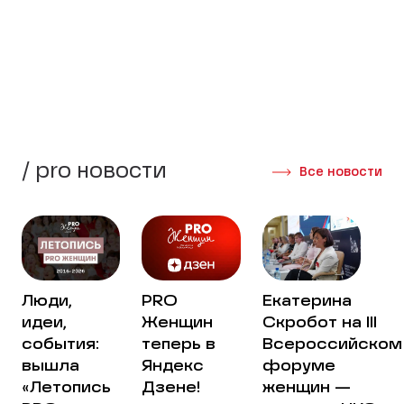
стороны своей жизни.
Создать группу
Интервью участниц
/ pro новости
Все новости
Люди,
PRO
Екатерина
идеи,
Женщин
Скробот на III
события:
теперь в
Всероссийском
вышла
Яндекс
форуме
«Летопись
Дзене!
женщин —