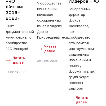
PRO
лидеров НКО
У сообщества
Женщин
PRO Женщин
Генеральный
2016–
появился
директор
2026»
официальный
фонда
Снят
канал в Яндекс
рассказала,
документальный
Дзене.
как
мини-сериал о
Присоединяйтесь.
сообщество
сообществе
становится
Читать
PRO Женщин!
инструментом
далее
социальных
Читать
изменений и
29 июля 2026
далее
почему
формат малых
31 июля 2026
групп будет
полезен
сектору.
Читать
далее