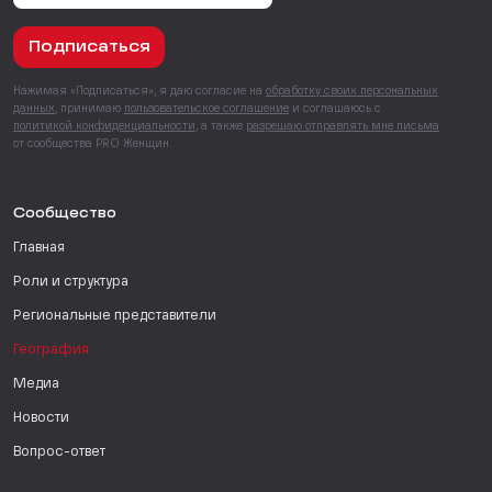
Подписаться
Нажимая «Подписаться», я даю согласие на
обработку своих персональных
данных
, принимаю
пользовательское соглашение
и соглашаюсь с
политикой конфиденциальности
, а также
разрешаю отправлять мне письма
от сообщества PRO Женщин.
Сообщество
Главная
Роли и структура
Региональные представители
География
Медиа
Новости
Вопрос-ответ