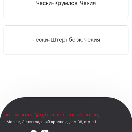
Чески-Крумлов, Чехия
Чески-Штернберк, Чехия
pro-women@rybakovfoundation.org
г. Москва, Ленинградский проспект, дом 36, стр. 11