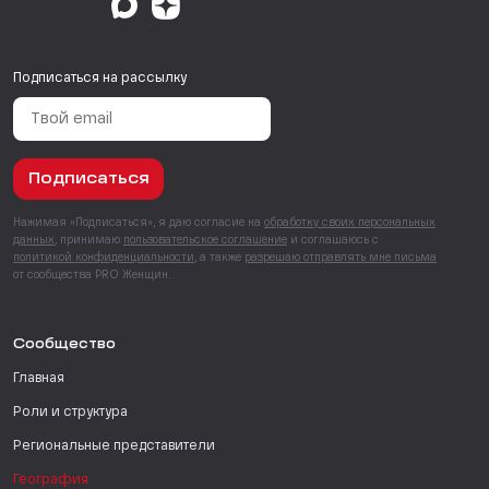
Подписаться на рассылку
Подписаться
Нажимая «Подписаться», я даю согласие на
обработку своих персональных
данных
, принимаю
пользовательское соглашение
и соглашаюсь с
политикой конфиденциальности
, а также
разрешаю отправлять мне письма
от сообщества PRO Женщин.
Сообщество
Главная
Роли и структура
Региональные представители
География