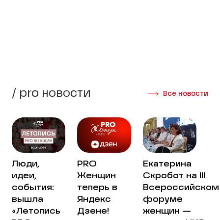
стороны своей жизни.
Создать группу
Интервью участниц
/ pro новости
Все новости
Люди,
PRO
Екатерина
идеи,
Женщин
Скробот на III
события:
теперь в
Всероссийском
вышла
Яндекс
форуме
«Летопись
Дзене!
женщин —