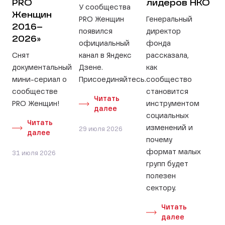
PRO
лидеров НКО
У сообщества
Женщин
PRO Женщин
Генеральный
2016–
появился
директор
2026»
официальный
фонда
Снят
канал в Яндекс
рассказала,
документальный
Дзене.
как
мини-сериал о
Присоединяйтесь.
сообщество
сообществе
становится
Читать
PRO Женщин!
инструментом
далее
социальных
Читать
изменений и
29 июля 2026
далее
почему
формат малых
31 июля 2026
групп будет
полезен
сектору.
Читать
далее