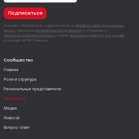
Подписаться
Нажимая «Подписаться», я даю согласие на
обработку своих персональных
данных
, принимаю
пользовательское соглашение
и соглашаюсь с
политикой конфиденциальности
, а также
разрешаю отправлять мне письма
от сообщества PRO Женщин.
Сообщество
Главная
Роли и структура
Региональные представители
География
Медиа
Новости
Вопрос-ответ