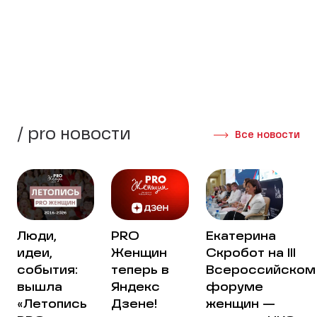
стороны своей жизни.
Создать группу
Интервью участниц
/ pro новости
Все новости
Люди,
PRO
Екатерина
идеи,
Женщин
Скробот на III
события:
теперь в
Всероссийском
вышла
Яндекс
форуме
«Летопись
Дзене!
женщин —