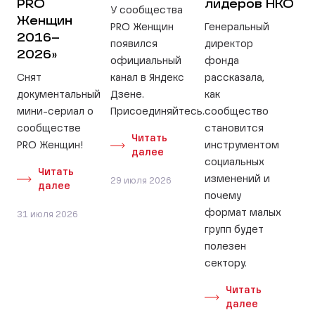
PRO
лидеров НКО
У сообщества
Женщин
PRO Женщин
Генеральный
2016–
появился
директор
2026»
официальный
фонда
Снят
канал в Яндекс
рассказала,
документальный
Дзене.
как
мини-сериал о
Присоединяйтесь.
сообщество
сообществе
становится
Читать
PRO Женщин!
инструментом
далее
социальных
Читать
изменений и
29 июля 2026
далее
почему
формат малых
31 июля 2026
групп будет
полезен
сектору.
Читать
далее