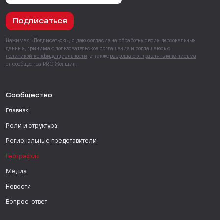
Подписаться
Нажимая «Подписаться», я даю согласие на
обработку своих персональных
данных
, принимаю
пользовательское соглашение
и соглашаюсь с
политикой конфиденциальности
, а также
разрешаю отправлять мне письма
от сообщества PRO Женщин.
Сообщество
Главная
Роли и структура
Региональные представители
География
Медиа
Новости
Вопрос-ответ