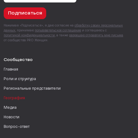
Подписаться
Нажимая «Подписаться», я даю согласие на
обработку своих персональных
данных
, принимаю
пользовательское соглашение
и соглашаюсь с
политикой конфиденциальности
, а также
разрешаю отправлять мне письма
от сообщества PRO Женщин.
Сообщество
Главная
Роли и структура
Региональные представители
География
Медиа
Новости
Вопрос-ответ