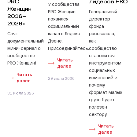
PRO
лидеров НКО
У сообщества
Женщин
PRO Женщин
Генеральный
2016–
появился
директор
2026»
официальный
фонда
Снят
канал в Яндекс
рассказала,
документальный
Дзене.
как
мини-сериал о
Присоединяйтесь.
сообщество
сообществе
становится
Читать
PRO Женщин!
инструментом
далее
социальных
Читать
изменений и
29 июля 2026
далее
почему
формат малых
31 июля 2026
групп будет
полезен
сектору.
Читать
далее