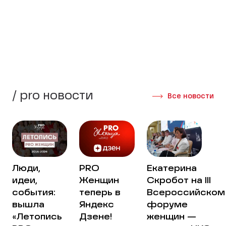
стороны своей жизни.
Создать группу
Интервью участниц
/ pro новости
Все новости
Люди,
PRO
Екатерина
идеи,
Женщин
Скробот на III
события:
теперь в
Всероссийском
вышла
Яндекс
форуме
«Летопись
Дзене!
женщин —