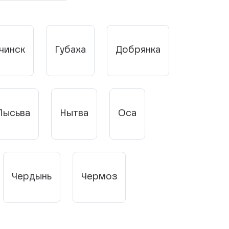
чинск
Губаха
Добрянка
Лысьва
Нытва
Оса
Чердынь
Чермоз