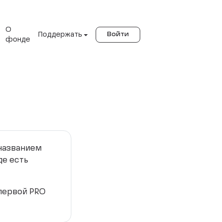
О
Поддержать
Войти
фонде
 названием
де есть
 первой PRO