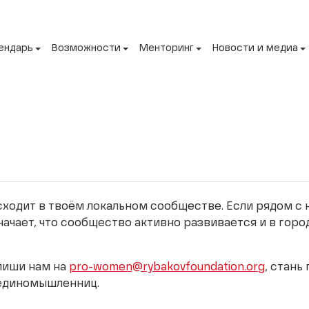
ендарь
Возможности
Менторинг
Новости и медиа
исходит в твоём локальном сообществе. Если рядом с
начает, что сообщество активно развивается и в горо
апиши нам на
pro-women@rybakovfoundation.org
, стань
 единомышленниц.