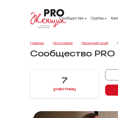
Сообщество
Группы
Кал
Главная
География
Пермский край
Сообщество PRO Ж
7
участниц