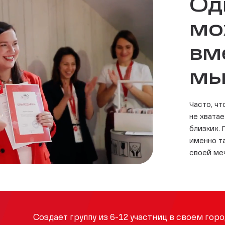
Од
мо
вм
мы
Часто, ч
не хвата
близких.
именно т
своей ме
Создает группу из 6-12 участниц в своем горо