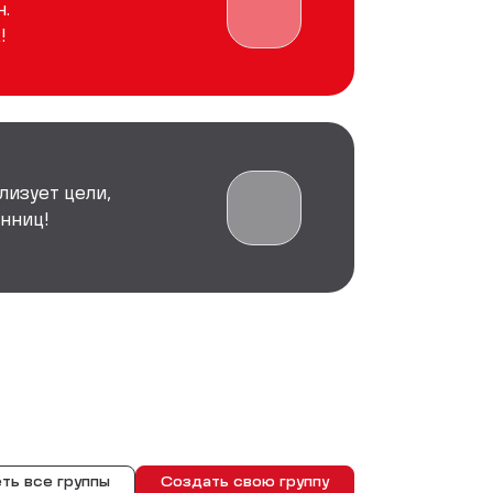
.
!
лизует цели,
нниц!
ть все группы
Создать свою группу