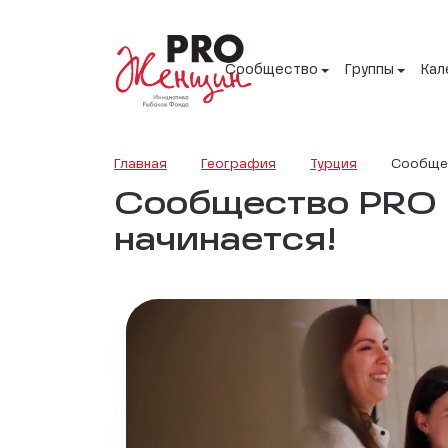
Сообщество
Группы
Кал
Главная
География
Турция
Сообщес
Сообщество PRO Ж
начинается!