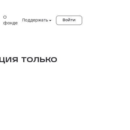
О
Поддержать
Войти
фонде
ция только