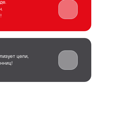
де.
.
!
лизует цели,
нниц!