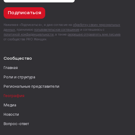
Подписаться
Нажимая «Подписаться», я даю согласие на
обработку своих персональных
данных
, принимаю
пользовательское соглашение
и соглашаюсь с
политикой конфиденциальности
, а также
разрешаю отправлять мне письма
от сообщества PRO Женщин.
Сообщество
Главная
Роли и структура
Региональные представители
География
Медиа
Новости
Вопрос-ответ