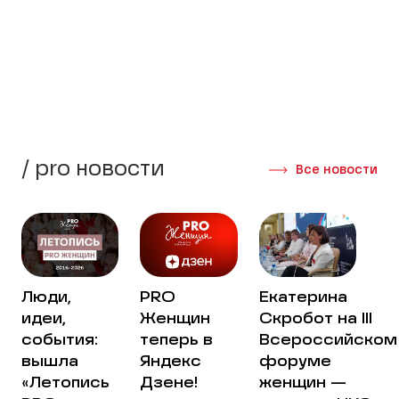
стороны своей жизни.
Создать группу
Интервью участниц
/ pro новости
Все новости
Люди,
PRO
Екатерина
идеи,
Женщин
Скробот на III
события:
теперь в
Всероссийском
вышла
Яндекс
форуме
«Летопись
Дзене!
женщин —