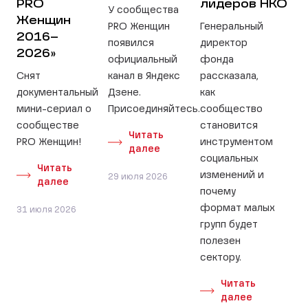
PRO
лидеров НКО
У сообщества
Женщин
PRO Женщин
Генеральный
2016–
появился
директор
2026»
официальный
фонда
Снят
канал в Яндекс
рассказала,
документальный
Дзене.
как
мини-сериал о
Присоединяйтесь.
сообщество
сообществе
становится
Читать
PRO Женщин!
инструментом
далее
социальных
Читать
изменений и
29 июля 2026
далее
почему
формат малых
31 июля 2026
групп будет
полезен
сектору.
Читать
далее