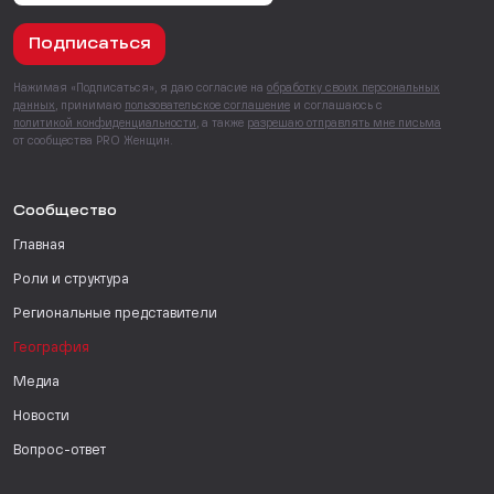
Подписаться
Нажимая «Подписаться», я даю согласие на
обработку своих персональных
данных
, принимаю
пользовательское соглашение
и соглашаюсь с
политикой конфиденциальности
, а также
разрешаю отправлять мне письма
от сообщества PRO Женщин.
Сообщество
Главная
Роли и структура
Региональные представители
География
Медиа
Новости
Вопрос-ответ