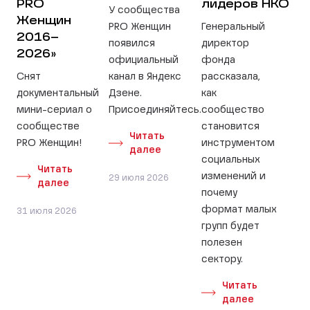
PRO
лидеров НКО
У сообщества
Женщин
PRO Женщин
Генеральный
2016–
появился
директор
2026»
официальный
фонда
Снят
канал в Яндекс
рассказала,
документальный
Дзене.
как
мини-сериал о
Присоединяйтесь.
сообщество
сообществе
становится
Читать
PRO Женщин!
инструментом
далее
социальных
Читать
изменений и
29 июля 2026
далее
почему
формат малых
31 июля 2026
групп будет
полезен
сектору.
Читать
далее