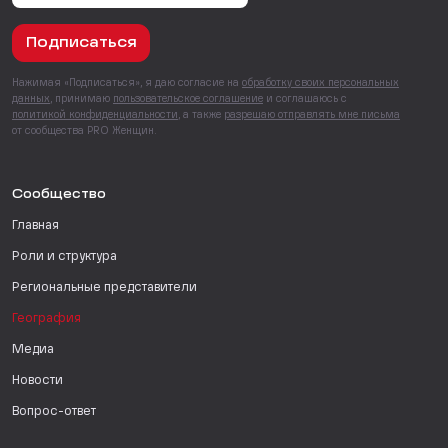
Подписаться
Нажимая «Подписаться», я даю согласие на
обработку своих персональных
данных
, принимаю
пользовательское соглашение
и соглашаюсь с
политикой конфиденциальности
, а также
разрешаю отправлять мне письма
от сообщества PRO Женщин.
Сообщество
Главная
Роли и структура
Региональные представители
География
Медиа
Новости
Вопрос-ответ