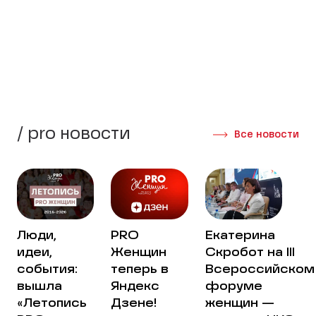
стороны своей жизни.
Создать группу
Интервью участниц
/ pro новости
Все новости
Люди,
PRO
Екатерина
идеи,
Женщин
Скробот на III
события:
теперь в
Всероссийском
вышла
Яндекс
форуме
«Летопись
Дзене!
женщин —