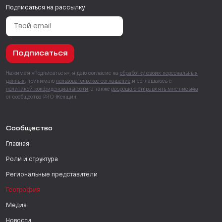
Подписаться на рассылку
Подписаться
Нажимая «Подписаться», я даю согласие на
обработку своих персональных
данных
, принимаю
пользовательское соглашение
и соглашаюсь с
политикой конфиденциальности
, а также
разрешаю отправлять мне письма
от сообщества PRO Женщин.
Сообщество
Главная
Роли и структура
Региональные представители
География
Медиа
Новости