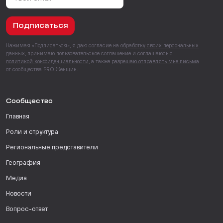
Подписаться
Нажимая «Подписаться», я даю согласие на
обработку своих персональных
данных
, принимаю
пользовательское соглашение
и соглашаюсь с
политикой конфиденциальности
, а также
разрешаю отправлять мне письма
от сообщества PRO Женщин.
Сообщество
Главная
Роли и структура
Региональные представители
География
Медиа
Новости
Вопрос-ответ