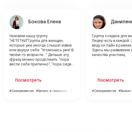
Бокова Елена
Данилен
Назовём нашу группу
Группа создана для 
"НЕТЁТКИ"Группа для женщин,
Лидер есть в каждой. 
которые уже иногда слышат извне
веду он лайн в рамка
или внутри себя: "Угомонись уже! В
Здесь мы развиваем
твоём-то возрасте..." Дальше эту
качества участниц.
фразу можно продолжить: "пора
вести себя прилично", "пора сиде...
Посмотреть
Посмотреть
#Саморазвитие
#Баланс и гармония
#Психология
#Саморазвитие
#Баланс