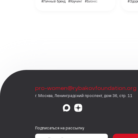
#Личный бренд
#Коучинг
#Бизнес
#Здор
pro-women@rybakovfoundation.org
г. Москва, Ленинградский проспект, дом 36, стр. 11
Подписаться на рассылку