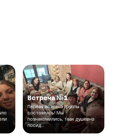
Встреча №1
Первая встреча группы
ыло
состоялась! Мы
ели
познакомились, таак душевно
посид...