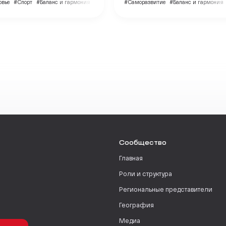
овье
#Спорт
#Баланс и гармония
#Саморазвитие
#Баланс и гармония
Сообщество
Главная
Роли и структура
Региональные представители
География
Медиа