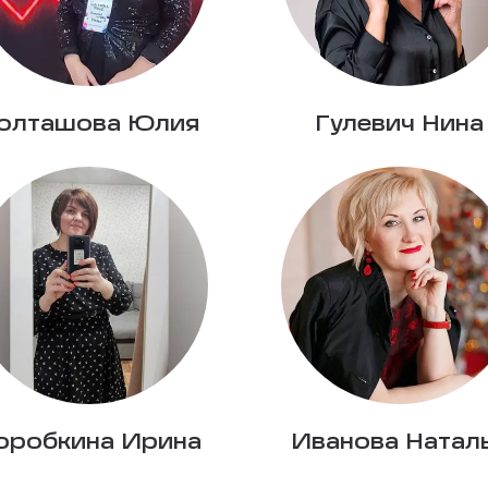
олташова Юлия
Гулевич Нина
оробкина Ирина
Иванова Натал