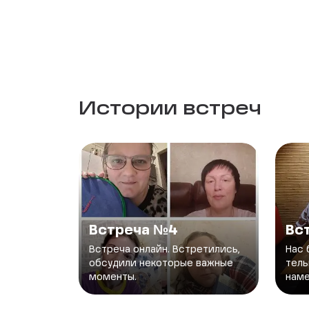
Истории встреч
Встреча №4
Вс
Встреча онлайн. Встретились,
Нас 
обсудили некоторые важные
тель
моменты.
наме