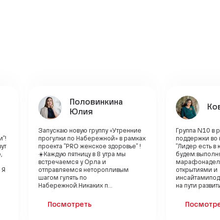
Половинкина
Ко
Юлия
Запускаю новую группу «Утренние
Группа N10 в 
"!
прогулки по Набережной» в рамках
поддержки во
ут
проекта "PRO женское здоровье" !
"Лидер есть в 
,
☀️Каждую пятницу в 8 утра мы
будем:выполня
встречаемся у Орла и
марафонадел
 Я
отправляемся неторопливым
открытиями и
шагом гулять по
инсайтамиподд
Набережной.Никаких п...
на пути развити
Посмотреть
Посмотр