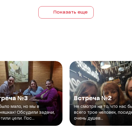
Показать еще
треча №3
Встреча №2
было мало, но мы в
Не смотря на то, что нас б
няшках! Обсудили задачи,
всего трое человек, посид
тили цели. Пос...
очень душев...