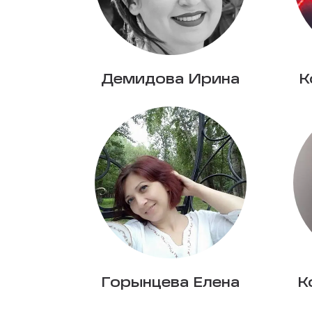
Демидова Ирина
К
Горынцева Елена
К