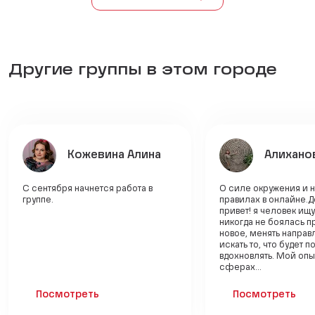
Другие группы в этом городе
Кожевина Алина
Алихано
С сентября начнется работа в
О силе окружения и 
группе.
правилах в онлайне.Д
привет! я человек ищ
никогда не боялась п
новое, менять направ
искать то, что будет 
вдохновлять. Мой опы
сферах...
Посмотреть
Посмотреть