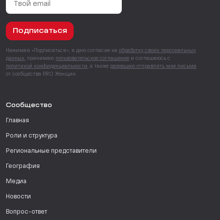
Подписаться
Нажимая «Подписаться», я даю согласие на
обработку своих персональных
данных
, принимаю
пользовательское соглашение
и соглашаюсь с
политикой конфиденциальности
, а также
разрешаю отправлять мне письма
от сообщества PRO Женщин.
Сообщество
Главная
Роли и структура
Региональные представители
География
Медиа
Новости
Вопрос-ответ