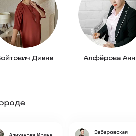
Войтович Диана
Алфёрова Анн
городе
Забаровская
Алиханова Ирина