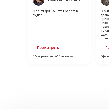
С сентября начнется работа в
О си
группе.
прави
приве
никог
новое
искат
вдохн
сфера
Посмотреть
П
#Саморазвитие
#Образование
#Фин