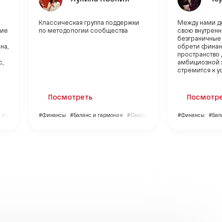
Классическая группа поддержки
Между нами д
ние
по методологии сообщества
свою внутренн
безграничные
на,
обрети финан
пространство 
с,
амбициозной 
стремится к ус
Посмотреть
Посмотр
#Семья и дети
#Финансы
#Баланс и гармония
#Саморазвитие
#Финансы
#Бал