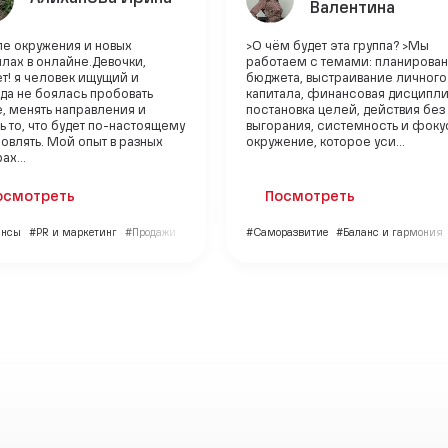
Валентина
ле окружения и новых
>О чём будет эта группа? >Мы
лах в онлайне.Девочки,
работаем с темами: планирова
т! я человек ищущий и
бюджета, выстраивание личного
да не боялась пробовать
капитала, финансовая дисципли
, менять направления и
постановка целей, действия без
ь то, что будет по-настоящему
выгорания, системность и фоку
овлять. Мой опыт в разных
окружение, которое уси...
х...
осмотреть
Посмотреть
ансы
#PR и маркетинг
#Продажи
#Саморазвитие
#Баланс и гармония