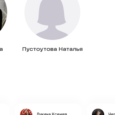
а
Пустоутова Наталья
Лукина Ксения
Че