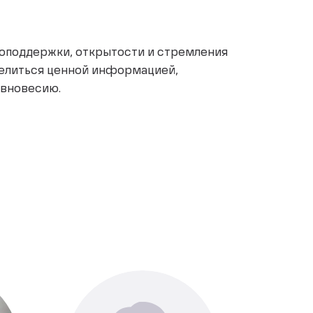
оподдержки, открытости и стремления
делиться ценной информацией,
авновесию.