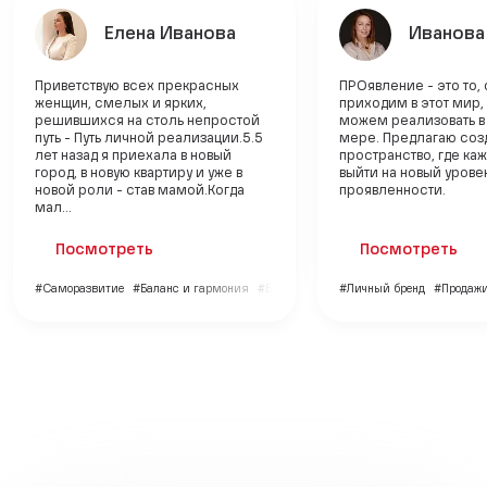
Елена Иванова
Иванова
Приветствую всех прекрасных
ПРОявление - это то,
женщин, смелых и ярких,
приходим в этот мир,
решившихся на столь непростой
можем реализовать в
путь - Путь личной реализации.5.5
мере. Предлагаю созд
лет назад я приехала в новый
пространство, где ка
город, в новую квартиру и уже в
выйти на новый урове
новой роли - став мамой.Когда
проявленности.
мал...
Посмотреть
Посмотреть
#Саморазвитие
#Баланс и гармония
#Бизнес
#Личный бренд
#Продаж