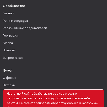
Сообщество
Главная
Роли и структура
Региональные представители
География
Медиа
Новости
Вопрос-ответ
Фонд
О фонде
Патроны
Поддержать
Настоящий сайт обрабатывает
сookies
с целью
персонализации сервисов и удобства пользования веб-
Для СМИ
сайтом. Вы можете запретить обработку сookies в настройках