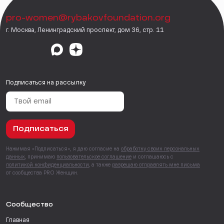
pro-women@rybakovfoundation.org
г. Москва, Ленинградский проспект, дом 36, стр. 11
Подписаться на рассылку
Подписаться
Нажимая «Подписаться», я даю согласие на
обработку своих персональных
данных
, принимаю
пользовательское соглашение
и соглашаюсь с
политикой конфиденциальности
, а также
разрешаю отправлять мне письма
от сообщества PRO Женщин.
Сообщество
Главная