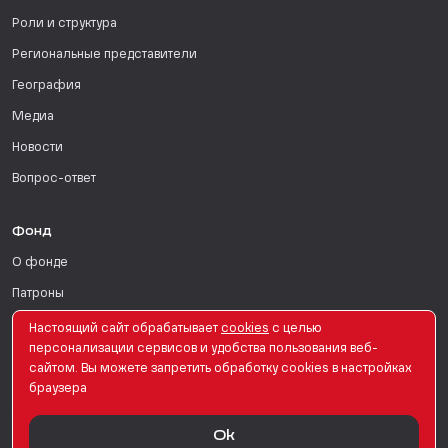
Роли и структура
Региональные представители
География
Медиа
Новости
Вопрос-ответ
Фонд
О фонде
Патроны
Поддержать
Настоящий сайт обрабатывает
сookies
с целью
персонализации сервисов и удобства пользования веб-
Для СМИ
сайтом. Вы можете запретить обработку сookies в настройках
браузера
English Version
Ok
© PRO Женщин. Все права защищены. 2026